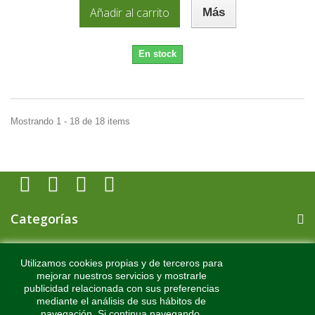
Añadir al carrito
Más
En stock
Mostrando 1 - 18 de 18 items
Categorías
Información
Utilizamos cookies propias y de terceros para
mejorar nuestros servicios y mostrarle
publicidad relacionada con sus preferencias
Mi cuenta
mediante el análisis de sus hábitos de
navegación. Si continua navegando,