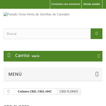
Contacte con nosotros
Iniciar sesión
Carrito
vacío
MENÚ
Cañamo CBD, CBG, HHC
CBD FLORES