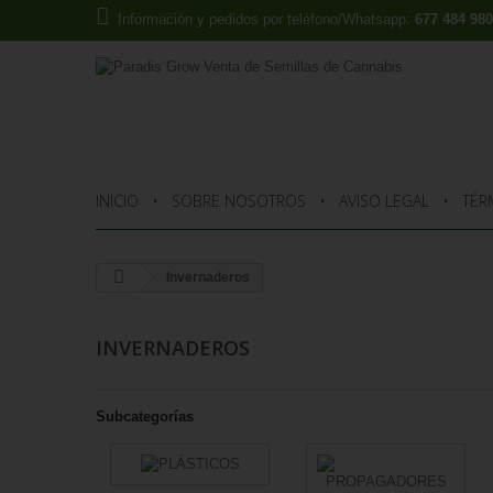
Información y pedidos por teléfono/Whatsapp:
677 484 980
INICIO
SOBRE NOSOTROS
AVISO LEGAL
TÉR
Invernaderos
INVERNADEROS
Subcategorías