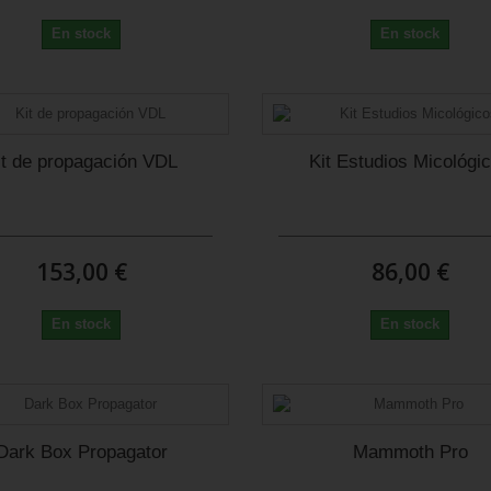
En stock
En stock
it de propagación VDL
Kit Estudios Micológi
153,00 €
86,00 €
En stock
En stock
Dark Box Propagator
Mammoth Pro