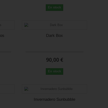
En stock
cos
Dark Box
90,00 €
En stock
Invernadero Sunbubble