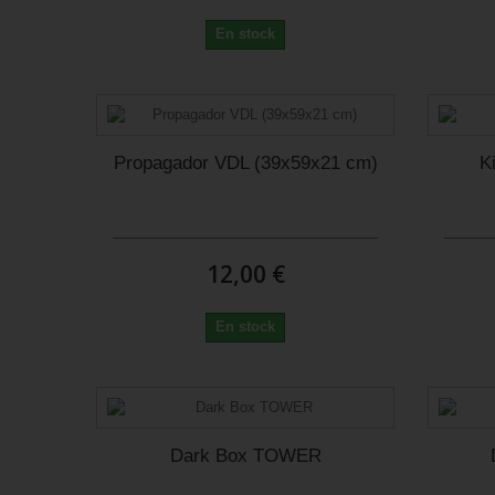
En stock
Propagador VDL (39x59x21 cm)
K
12,00 €
En stock
Dark Box TOWER