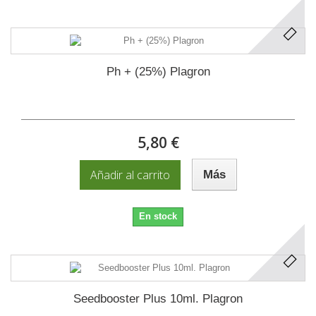
Ph + (25%) Plagron
5,80 €
Añadir al carrito
Más
En stock
Seedbooster Plus 10ml. Plagron