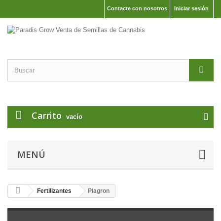
Contacte con nosotros
Iniciar sesión
Carrito
vacío
MENÚ
Fertilizantes
Plagron