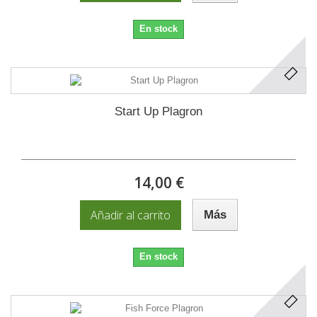
En stock
Start Up Plagron
14,00 €
Añadir al carrito
Más
En stock