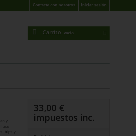
Contacte con nosotros
Iniciar sesión
Carrito
vacío
33,00 €
impuestos inc.
tan y
El uso
s, trips y