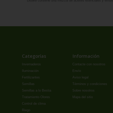
Dislike contiene una mezcla de aceites esenciales y emul
Categorías
Información
Invernaderos
Contacte con nosotros
Iluminación
Envío
Fertilizantes
Aviso legal
Semillas
Términos y condiciones
Semillas a lo Bestia
Sobre nosotros
Tratamiento Olores
Mapa del sitio
Control de clima
Riego