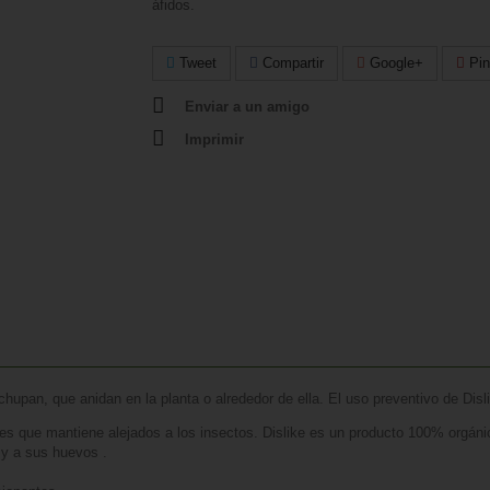
áfidos.
Tweet
Compartir
Google+
Pin
Enviar a un amigo
Imprimir
hupan, que anidan en la planta o alrededor de ella. El uso preventivo de Disli
les que mantiene alejados a los insectos. Dislike es un producto 100% orgán
 y a sus huevos .