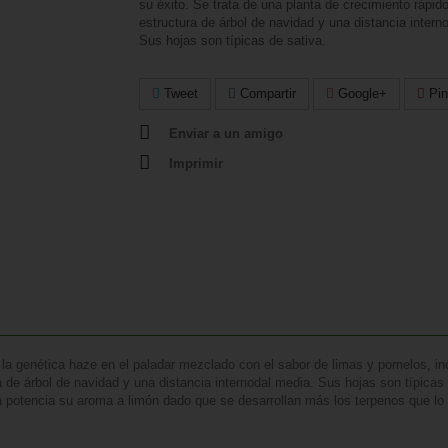
su éxito. Se trata de una planta de crecimiento rápid
estructura de árbol de navidad y una distancia intern
Sus hojas son típicas de sativa.
Tweet
Compartir
Google+
Pin
Enviar a un amigo
Imprimir
 la genética haze en el paladar mezclado con el sabor de limas y pomelos, in
a de árbol de navidad y una distancia internodal media. Sus hojas son típica
rra potencia su aroma a limón dado que se desarrollan más los terpenos que 