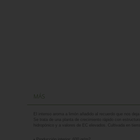
MÁS
El intenso aroma a limón añadido al recuerdo que nos deja
Se trata de una planta de crecimiento rápido con estructur
hidropónico y a valores de EC elevados. Cultivada en tie
• Producción interior: 600 gr/m2