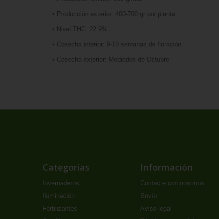
• Producción exterior: 400-700 gr por planta
• Nivel THC: 22.9%
• Cosecha interior: 9-10 semanas de floración
• Cosecha exterior: Mediados de Octubre
Categorías
Información
Invernaderos
Contacte con nosotros
Iluminación
Envío
Fertilizantes
Aviso legal