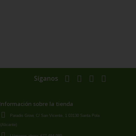
Síganos
Información sobre la tienda
Paradis Grow, C/ San Vicente, 1 03130 Santa Pola
(Alicante)
Llámenos ahora:
677 484 980