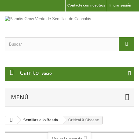
Contacte con nosotros
Iniciar sesión
Carrito
vacío
MENÚ
Semillas a lo Bestia
Critical X Cheese