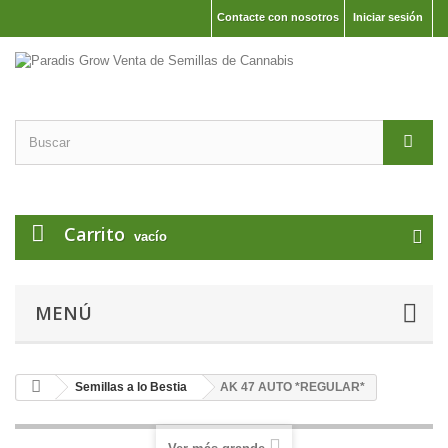
Contacte con nosotros
Iniciar sesión
Carrito
vacío
MENÚ
Semillas a lo Bestia
AK 47 AUTO *REGULAR*